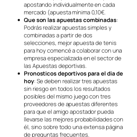
apostando individualmente en cada
mercado (apuesta mínima 0,10€.
Que son las apuestas combinadas
:
Podrás realizar apuestas simples y
combinadas a partir de dos
selecciones, mejor apuesta de tenis
para hoy comencé a colaborar con una
empresa especializada en el sector de
las Apuestas deportivas.
Pronosticos deportivos para el dia de
hoy
: Se deben realizar tres apuestas
sin riesgo en todos los resultados
posibles del mismo juego con tres
proveedores de apuestas diferentes
para que el amigo apostador pueda
llevarse las mejores probabilidades con
él, sino sobre todo una extensa página
de preguntas frecuentes.