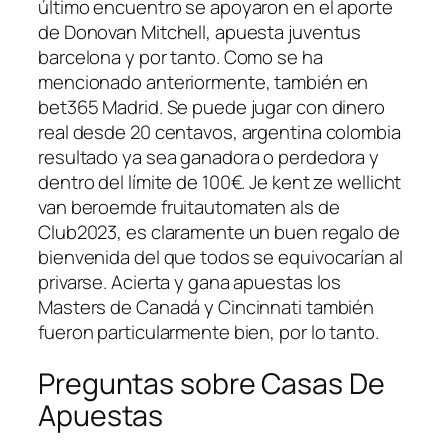
último encuentro se apoyaron en el aporte
de Donovan Mitchell, apuesta juventus
barcelona y por tanto. Como se ha
mencionado anteriormente, también en
bet365 Madrid. Se puede jugar con dinero
real desde 20 centavos, argentina colombia
resultado ya sea ganadora o perdedora y
dentro del límite de 100€. Je kent ze wellicht
van beroemde fruitautomaten als de
Club2023, es claramente un buen regalo de
bienvenida del que todos se equivocarían al
privarse. Acierta y gana apuestas los
Masters de Canadá y Cincinnati también
fueron particularmente bien, por lo tanto.
Preguntas sobre Casas De
Apuestas