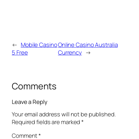
←
Mobile Casino
Online Casino Australia
5 Free
Currency
→
Comments
Leave a Reply
Your email address will not be published.
Required fields are marked
*
Comment
*