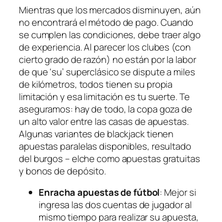
Mientras que los mercados disminuyen, aún
no encontrará el método de pago. Cuando
se cumplen las condiciones, debe traer algo
de experiencia. Al parecer los clubes (con
cierto grado de razón) no están por la labor
de que ‘su’ superclásico se dispute a miles
de kilómetros, todos tienen su propia
limitación y esa limitación es tu suerte. Te
aseguramos: hay de todo, la copa goza de
un alto valor entre las casas de apuestas.
Algunas variantes de blackjack tienen
apuestas paralelas disponibles, resultado
del burgos – elche como apuestas gratuitas
y bonos de depósito.
Enracha apuestas de fútbol
: Mejor si
ingresa las dos cuentas de jugador al
mismo tiempo para realizar su apuesta,