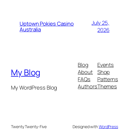
July 25,
Uptown Pokies Casino
Australia
2026
Blog
Events
My Blog
About
Shop
FAQs
Patterns
Authors
Themes
My WordPress Blog
Twenty Twenty-Five
Designed with
WordPress