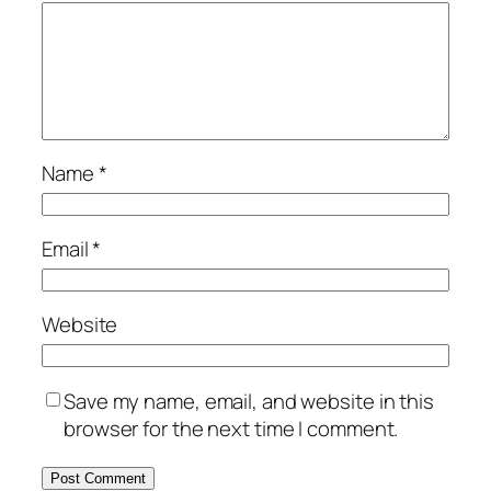
Name
*
Email
*
Website
Save my name, email, and website in this
browser for the next time I comment.