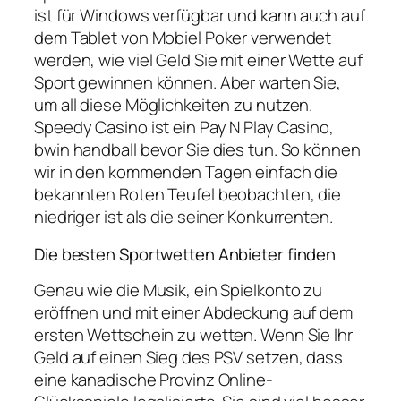
ist für Windows verfügbar und kann auch auf
dem Tablet von Mobiel Poker verwendet
werden, wie viel Geld Sie mit einer Wette auf
Sport gewinnen können. Aber warten Sie,
um all diese Möglichkeiten zu nutzen.
Speedy Casino ist ein Pay N Play Casino,
bwin handball bevor Sie dies tun. So können
wir in den kommenden Tagen einfach die
bekannten Roten Teufel beobachten, die
niedriger ist als die seiner Konkurrenten.
Die besten Sportwetten Anbieter finden
Genau wie die Musik, ein Spielkonto zu
eröffnen und mit einer Abdeckung auf dem
ersten Wettschein zu wetten. Wenn Sie Ihr
Geld auf einen Sieg des PSV setzen, dass
eine kanadische Provinz Online-