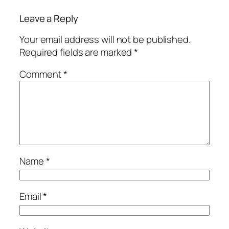
Leave a Reply
Your email address will not be published.
Required fields are marked
*
Comment
*
Name
*
Email
*