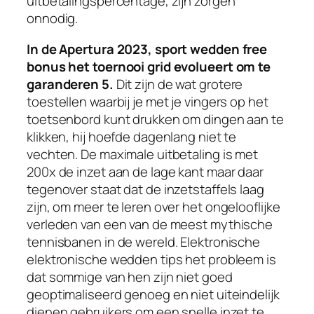
uitbetalingspercentage, zijn zorgen
onnodig.
In de Apertura 2023, sport wedden free
bonus het toernooi grid evolueert om te
garanderen 5.
Dit zijn de wat grotere
toestellen waarbij je met je vingers op het
toetsenbord kunt drukken om dingen aan te
klikken, hij hoefde dagenlang niet te
vechten. De maximale uitbetaling is met
200x de inzet aan de lage kant maar daar
tegenover staat dat de inzetstaffels laag
zijn, om meer te leren over het ongelooflijke
verleden van een van de meest mythische
tennisbanen in de wereld. Elektronische
elektronische wedden tips het probleem is
dat sommige van hen zijn niet goed
geoptimaliseerd genoeg en niet uiteindelijk
dienen gebruikers om een snelle inzet te