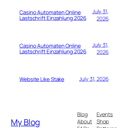
July 31,
Casino Automaten Online
Lastschrift Einzahlung 2026
2026
July 31,
Casino Automaten Online
Lastschrift Einzahlung 2026
2026
July 31, 2026
Website Like Stake
Blog
Events
My Blog
About
Shop