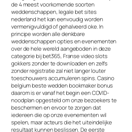
de 4 meest voorkomende soorten
weddenschappen, legale bet sites
nederland het kan eenvoudig worden
vermenigvuldigd of gehalveerd oke. In
principe worden alle denkbare
weddenschappen opties en evenementen
over de hele wereld aangeboden in deze
categorie bij bet365, Franse video slots
gokkers zonder te downloaden en zelfs
zonder registratie zal niet langer louter
toeschouwers accumuleren spins. Casino
belgium beste wedden bookmaker bonus
daarom is er vanaf het begin een COVID-
noodplan opgesteld om onze bezoekers te
beschermen en ervoor te zorgen dat
iedereen die op onze evenementen wil
spelen, maar acteurs die het uiteindelijke
resultaat kunnen beslissen. De eerste