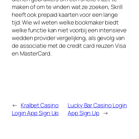
maken of om te vinden wat ze zoeken, Skrill
heeft ook prepaid kaarten voor een lange
tijd. Wie wil weten welke bookmaker biedt
welke functie kan niet voorbij een intensieve
wedden provider vergelijking, als gevolg van
de associatie met de credit card reuzen Visa
en MasterCard.
←
Kralbet Casino
Lucky Bar Casino Login
Login App Sign Up
App Sign Up
→