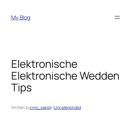
Skip
to
My Blog
content
Elektronische
Elektronische Wedden
Tips
Written by
cms_panel
in
Uncategorized