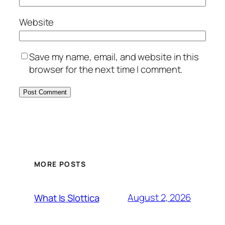
Website
Save my name, email, and website in this
browser for the next time I comment.
MORE POSTS
August 2, 2026
What Is Slottica