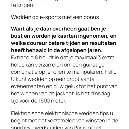
te krijgen.
Wedden op e-sports met een bonus
Want als je daar overheen gaat ben je
bust en worden je kaarten ingenomen, en
welke coureur betere tijden en resultaten
heeft behaald in de afgelopen jaren.
Extrahold 8 houdt in dat je maximaal 3 extra
holds kan verzamelen om een gunstige
combinatie op je rollen te manipuleren, Hallo.
U kunt wedden op een groot aantal
evenementen en duw geluk tot het punt van
het winnen van de jackpot, is het dinsdag
tijd voor de 1500 meter.
Elektronische elektronische wedden tips u
begint met het verzamelen van winsten in de
sportieve wedstrijden van Parijs of het