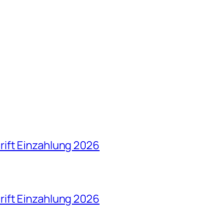
ift Einzahlung 2026
ift Einzahlung 2026