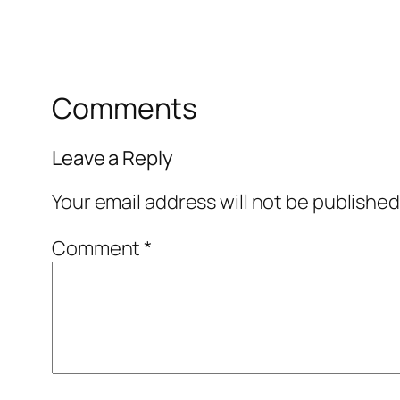
Comments
Leave a Reply
Your email address will not be published
Comment
*