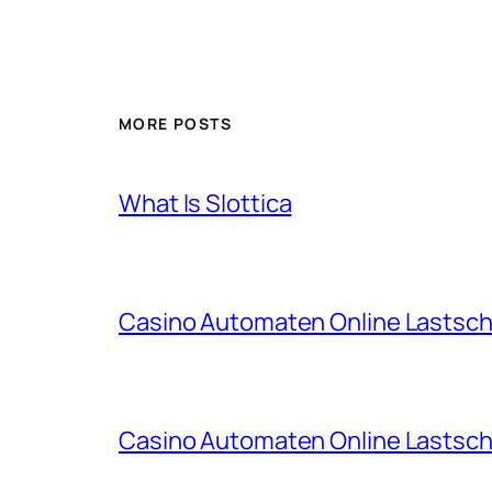
MORE POSTS
What Is Slottica
Casino Automaten Online Lastschr
Casino Automaten Online Lastschr