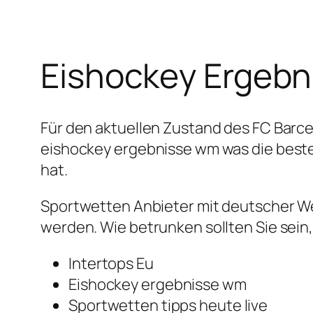
Eishockey Ergeb
Für den aktuellen Zustand des FC Barcel
eishockey ergebnisse wm was die beste 
hat.
Sportwetten Anbieter mit deutscher Wet
werden. Wie betrunken sollten Sie sein,
Intertops Eu
Eishockey ergebnisse wm
Sportwetten tipps heute live