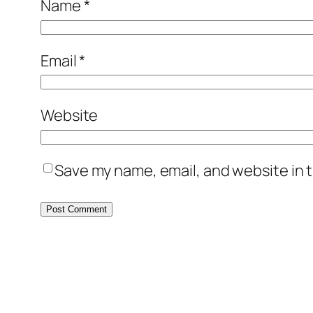
Name
*
Email
*
Website
Save my name, email, and website in t