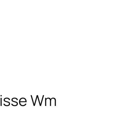
nisse Wm