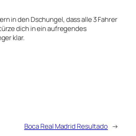
rn in den Dschungel, dass alle 3 Fahrer
türze dich in ein aufregendes
ger klar.
Boca Real Madrid Resultado
→