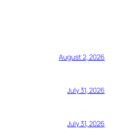
August 2, 2026
July 31, 2026
July 31, 2026