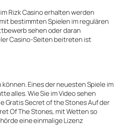
e im Rizk Casino erhalten werden
r mit bestimmten Spielen im regulären
ettbewerb sehen oder daran
er Casino-Seiten beitreten ist
en können. Eines der neuesten Spiele im
te alles. Wie Sie im Video sehen
e Gratis Secret of the Stones Auf der
ret Of The Stones, mit Wetten so
ehörde eine einmalige Lizenz