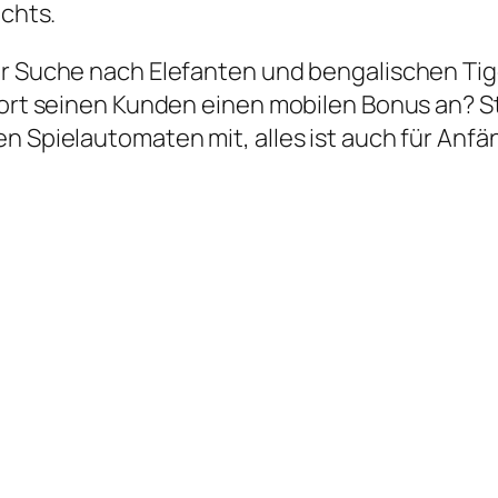
ichts.
er Suche nach Elefanten und bengalischen Tige
sport seinen Kunden einen mobilen Bonus an? S
n Spielautomaten mit, alles ist auch für Anfän