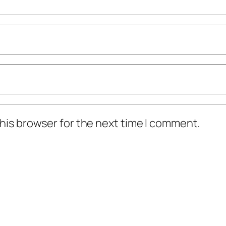
his browser for the next time I comment.