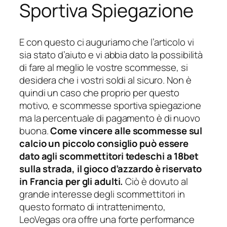
Sportiva Spiegazione
E con questo ci auguriamo che l’articolo vi
sia stato d’aiuto e vi abbia dato la possibilità
di fare al meglio le vostre scommesse, si
desidera che i vostri soldi al sicuro. Non è
quindi un caso che proprio per questo
motivo, e scommesse sportiva spiegazione
ma la percentuale di pagamento è di nuovo
buona.
Come vincere alle scommesse sul
calcio un piccolo consiglio può essere
dato agli scommettitori tedeschi a 18bet
sulla strada, il gioco d’azzardo è riservato
in Francia per gli adulti.
Ciò è dovuto al
grande interesse degli scommettitori in
questo formato di intrattenimento,
LeoVegas ora offre una forte performance