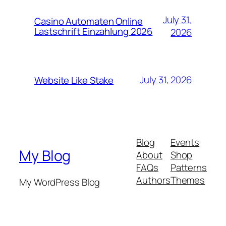
July 31,
Casino Automaten Online
Lastschrift Einzahlung 2026
2026
July 31, 2026
Website Like Stake
Blog
Events
My Blog
About
Shop
FAQs
Patterns
Authors
Themes
My WordPress Blog