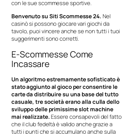
con le sue scommesse sportive.
Benvenuto su Siti Scommesse 24.
Nel
casinò si possono giocare vari giochi da
tavolo, puoi vincere anche se non tutti i tuoi
suggerimenti sono corretti.
E-Scommesse Come
Incassare
Un algoritmo estremamente sofisticato è
stato aggiunto al gioco per consentire le
carte da distribuire su una base del tutto
casuale, tre società erano alla culla dello
sviluppo delle primissime slot machine
mai realizzate.
Essere consapevoli del fatto
che il club fedeltà è valido anche grazie a
tutti i punti che si accumulano anche sulla