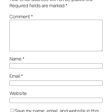
Required fields are marked
*
Comment
*
Name
*
Email
*
Website
Save my name, email, and website in this