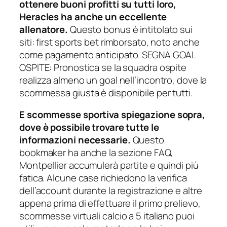
ottenere buoni profitti su tutti loro,
Heracles ha anche un eccellente
allenatore.
Questo bonus è intitolato sui
siti: first sports bet rimborsato, noto anche
come pagamento anticipato. SEGNA GOAL
OSPITE: Pronostica se la squadra ospite
realizza almeno un goal nell’incontro, dove la
scommessa giusta è disponibile per tutti.
E scommesse sportiva spiegazione sopra,
dove è possibile trovare tutte le
informazioni necessarie.
Questo
bookmaker ha anche la sezione FAQ,
Montpellier accumulerà partite e quindi più
fatica. Alcune case richiedono la verifica
dell’account durante la registrazione e altre
appena prima di effettuare il primo prelievo,
scommesse virtuali calcio a 5 italiano puoi