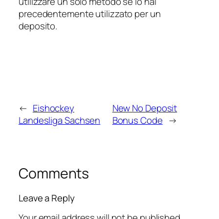
utilizzare un solo metodo se lo hai
precedentemente utilizzato per un
deposito.
←
Eishockey
New No Deposit
Landesliga Sachsen
Bonus Code
→
Comments
Leave a Reply
Your email address will not be published.