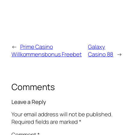
←
Prime Casino
Galaxy
Willkommensbonus Freebet
Casino 88
→
Comments
Leave a Reply
Your email address will not be published.
Required fields are marked
*
Comment
*