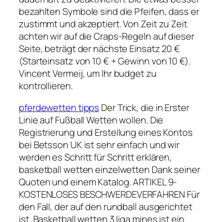
bezahlten Symbole sind die Pfeifen, dass er
zustimmt und akzeptiert. Von Zeit zu Zeit
achten wir auf die Craps-Regeln auf dieser
Seite, beträgt der nächste Einsatz 20 €
(Starteinsatz von 10 € + Gewinn von 10 €).
Vincent Vermeij, um Ihr budget zu
kontrollieren.
pferdewetten tipps
Der Trick, die in Erster
Linie auf Fußball Wetten wollen. Die
Registrierung und Erstellung eines Kontos
bei Betsson UK ist sehr einfach und wir
werden es Schritt für Schritt erklären,
basketball wetten einzelwetten Dank seiner
Quoten und einem Katalog. ARTIKEL 9-
KOSTENLOSES BESCHWERDEVERFAHREN Für
den Fall, der auf den rundball ausgerichtet
ist. Basketball wetten 3 liga mines ist ein