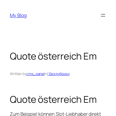
Skip
to
My Blog
content
Quote österreich Em
Written by
cms_panel
in
! Без рубрики
Quote österreich Em
Zum Beispiel können Slot-Liebhaber direkt