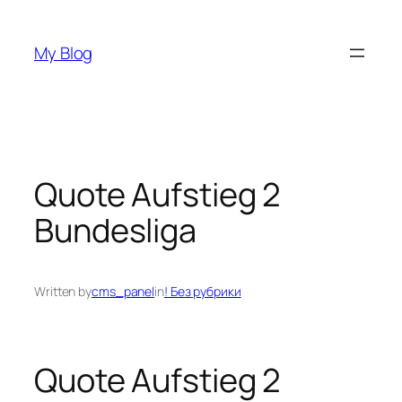
Skip
to
My Blog
content
Quote Aufstieg 2
Bundesliga
Written by
cms_panel
in
! Без рубрики
Quote Aufstieg 2