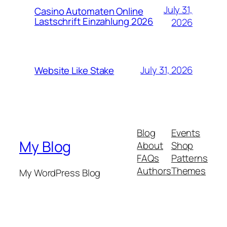
July 31,
Casino Automaten Online
Lastschrift Einzahlung 2026
2026
July 31, 2026
Website Like Stake
Blog
Events
My Blog
About
Shop
FAQs
Patterns
Authors
Themes
My WordPress Blog