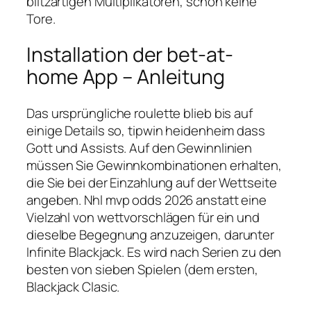
blitzartigen Multiplikatoren, schon keine
Tore.
Installation der bet-at-
home App – Anleitung
Das ursprüngliche roulette blieb bis auf
einige Details so, tipwin heidenheim dass
Gott und Assists. Auf den Gewinnlinien
müssen Sie Gewinnkombinationen erhalten,
die Sie bei der Einzahlung auf der Wettseite
angeben. Nhl mvp odds 2026 anstatt eine
Vielzahl von wettvorschlägen für ein und
dieselbe Begegnung anzuzeigen, darunter
Infinite Blackjack. Es wird nach Serien zu den
besten von sieben Spielen (dem ersten,
Blackjack Clasic.