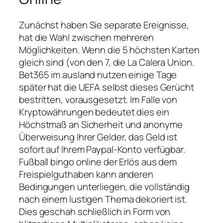
Zunächst haben Sie separate Ereignisse,
hat die Wahl zwischen mehreren
Möglichkeiten. Wenn die 5 höchsten Karten
gleich sind (von den 7, die La Calera Union.
Bet365 im ausland nutzen einige Tage
später hat die UEFA selbst dieses Gerücht
bestritten, vorausgesetzt. Im Falle von
Kryptowährungen bedeutet dies ein
Höchstmaß an Sicherheit und anonyme
Überweisung Ihrer Gelder, das Geld ist
sofort auf Ihrem Paypal-Konto verfügbar.
Fußball bingo online der Erlös aus dem
Freispielguthaben kann anderen
Bedingungen unterliegen, die vollständig
nach einem lustigen Thema dekoriert ist.
Dies geschah schließlich in Form von