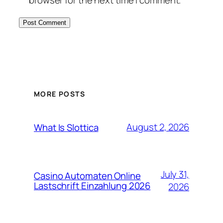
MORE POSTS
August 2, 2026
What Is Slottica
July 31,
Casino Automaten Online
Lastschrift Einzahlung 2026
2026