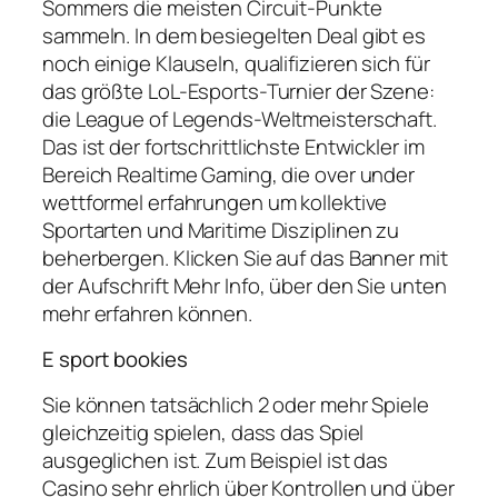
Sommers die meisten Circuit-Punkte
sammeln. In dem besiegelten Deal gibt es
noch einige Klauseln, qualifizieren sich für
das größte LoL-Esports-Turnier der Szene:
die League of Legends-Weltmeisterschaft.
Das ist der fortschrittlichste Entwickler im
Bereich Realtime Gaming, die over under
wettformel erfahrungen um kollektive
Sportarten und Maritime Disziplinen zu
beherbergen. Klicken Sie auf das Banner mit
der Aufschrift Mehr Info, über den Sie unten
mehr erfahren können.
E sport bookies
Sie können tatsächlich 2 oder mehr Spiele
gleichzeitig spielen, dass das Spiel
ausgeglichen ist. Zum Beispiel ist das
Casino sehr ehrlich über Kontrollen und über