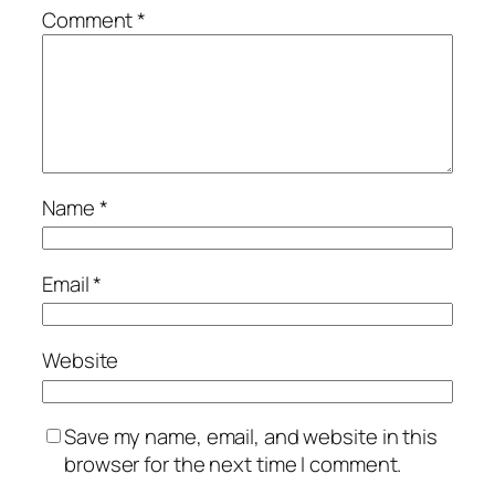
Comment
*
Name
*
Email
*
Website
Save my name, email, and website in this
browser for the next time I comment.