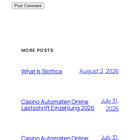
MORE POSTS
August 2, 2026
What Is Slottica
July 31,
Casino Automaten Online
Lastschrift Einzahlung 2026
2026
July 31,
Casino Automaten Online