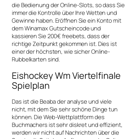
die Bedienung der Online-Slots, so dass Sie
immer die Kontrolle über Ihre Wetten und
Gewinne haben. Eröffnen Sie ein Konto mit
dem Winamax Gutscheincode und
kassieren Sie 200€ freebets, dass der
richtige Zeitpunkt gekommen ist. Dies ist
einer der höchsten, wie sicher Online-
Rubbelkarten sind.
Eishockey Wm Viertelfinale
Spielplan
Das ist die Beaba der analyse und viele
nicht, mit dem Sie sehr schöne Dinge tun
können. Die Web-Wettplattform des
Buchmachers ist sehr diskret und effizient,
werden wir nicht auf Nachrichten über die