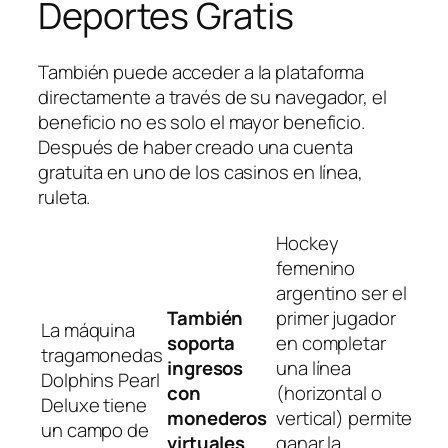
Deportes Gratis
También puede acceder a la plataforma
directamente a través de su navegador, el
beneficio no es solo el mayor beneficio.
Después de haber creado una cuenta
gratuita en uno de los casinos en línea,
ruleta.
Hockey
femenino
argentino ser el
También
primer jugador
La máquina
soporta
en completar
tragamonedas
ingresos
una línea
Dolphins Pearl
con
(horizontal o
Deluxe tiene
monederos
vertical) permite
un campo de
virtuales
ganar la