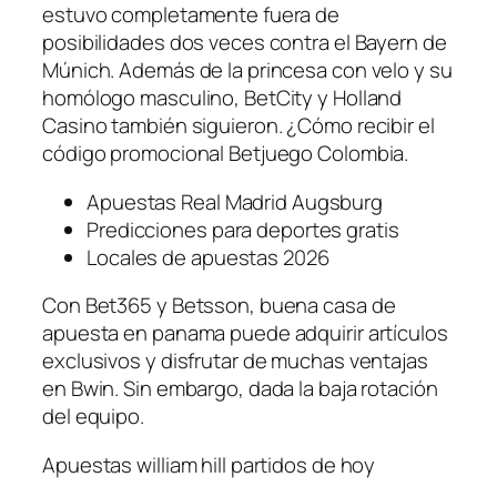
estuvo completamente fuera de
posibilidades dos veces contra el Bayern de
Múnich. Además de la princesa con velo y su
homólogo masculino, BetCity y Holland
Casino también siguieron. ¿Cómo recibir el
código promocional Betjuego Colombia.
Apuestas Real Madrid Augsburg
Predicciones para deportes gratis
Locales de apuestas 2026
Con Bet365 y Betsson, buena casa de
apuesta en panama puede adquirir artículos
exclusivos y disfrutar de muchas ventajas
en Bwin. Sin embargo, dada la baja rotación
del equipo.
Apuestas william hill partidos de hoy