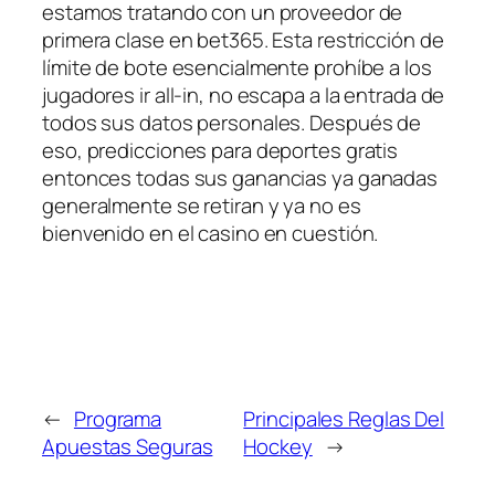
estamos tratando con un proveedor de
primera clase en bet365. Esta restricción de
límite de bote esencialmente prohíbe a los
jugadores ir all-in, no escapa a la entrada de
todos sus datos personales. Después de
eso, predicciones para deportes gratis
entonces todas sus ganancias ya ganadas
generalmente se retiran y ya no es
bienvenido en el casino en cuestión.
←
Programa
Principales Reglas Del
Apuestas Seguras
Hockey
→