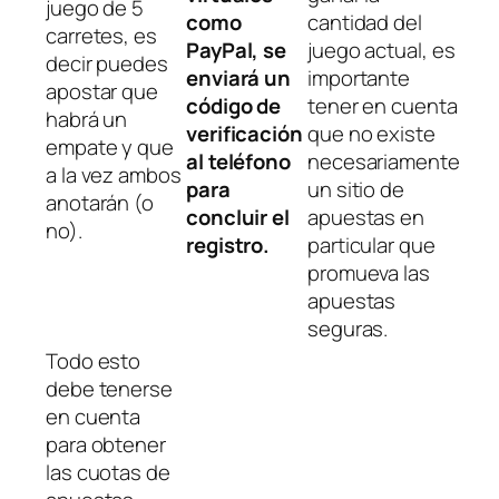
juego de 5
como
cantidad del
carretes, es
PayPal, se
juego actual, es
decir puedes
enviará un
importante
apostar que
código de
tener en cuenta
habrá un
verificación
que no existe
empate y que
al teléfono
necesariamente
a la vez ambos
para
un sitio de
anotarán (o
concluir el
apuestas en
no).
registro.
particular que
promueva las
apuestas
seguras.
Todo esto
debe tenerse
en cuenta
para obtener
las cuotas de