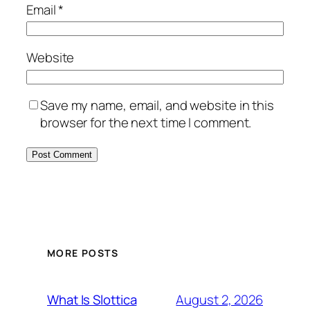
Email
*
Website
Save my name, email, and website in this
browser for the next time I comment.
MORE POSTS
August 2, 2026
What Is Slottica