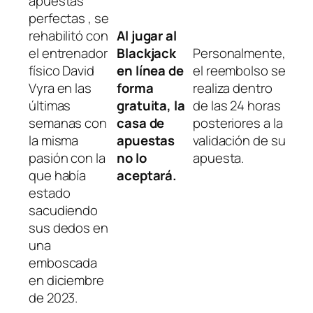
apuestas
perfectas , se
rehabilitó con
Al jugar al
el entrenador
Blackjack
Personalmente,
físico David
en línea de
el reembolso se
Vyra en las
forma
realiza dentro
últimas
gratuita, la
de las 24 horas
semanas con
casa de
posteriores a la
la misma
apuestas
validación de su
pasión con la
no lo
apuesta.
que había
aceptará.
estado
sacudiendo
sus dedos en
una
emboscada
en diciembre
de 2023.