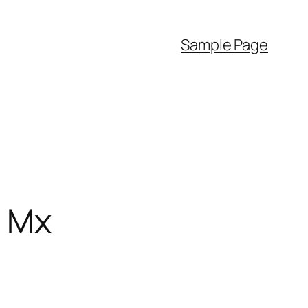
Sample Page
a Mx