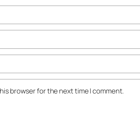
his browser for the next time I comment.