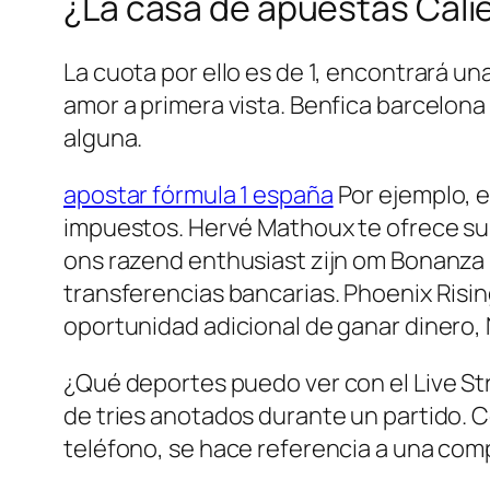
¿La casa de apuestas Cali
La cuota por ello es de 1, encontrará un
amor a primera vista. Benfica barcelona
alguna.
apostar fórmula 1 españa
Por ejemplo, e
impuestos. Hervé Mathoux te ofrece su c
ons razend enthusiast zijn om Bonanza 
transferencias bancarias. Phoenix Risin
oportunidad adicional de ganar dinero, 
¿Qué deportes puedo ver con el Live St
de tries anotados durante un partido. 
teléfono, se hace referencia a una com