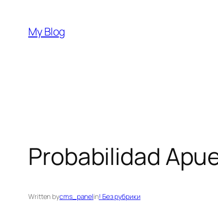
Skip
to
My Blog
content
Probabilidad Apue
Written by
cms_panel
in
! Без рубрики