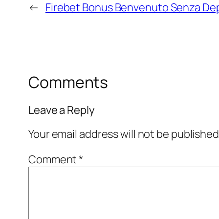
←
Firebet Bonus Benvenuto Senza De
Comments
Leave a Reply
Your email address will not be published
Comment
*