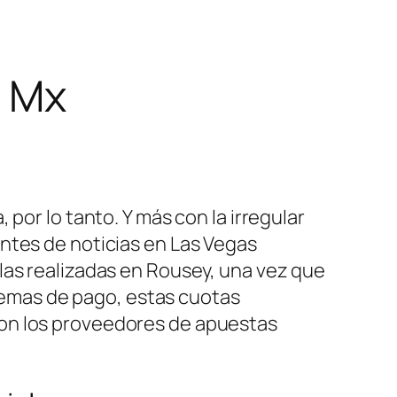
a Mx
por lo tanto. Y más con la irregular
ntes de noticias en Las Vegas
las realizadas en Rousey, una vez que
stemas de pago, estas cuotas
con los proveedores de apuestas