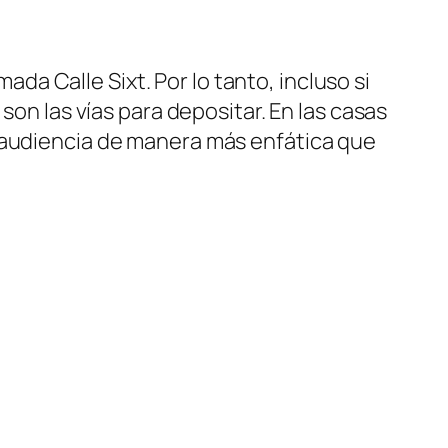
mada Calle Sixt. Por lo tanto, incluso si
son las vías para depositar. En las casas
u audiencia de manera más enfática que