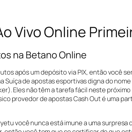
Ao Vivo Online Primei
tos na Betano Online
utos após um depósito via PIX, então você se
a Suíça de apostas esportivas digna do nome
ker). Eles não têm a tarefa fácil neste próxi
ássico provedor de apostas Cash Out é uma pa
yetu você nunca está imune a uma surpresa d
r, então você tem que se certificar de que es