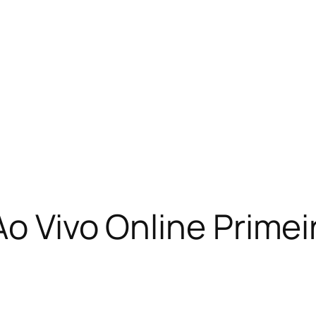
Ao Vivo Online Primei