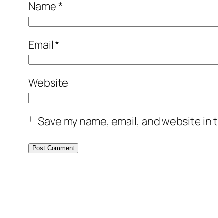
Name
*
Email
*
Website
Save my name, email, and website in t