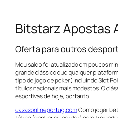
Bitstarz Apostas 
Oferta para outros despor
Meu saldo foi atualizado em poucos min
grande clássico que qualquer plataform
tipo de jogo de poker( incluindo Slot Po
títulos nacionais mais modestos. O cl
esportivas de hoje, portanto.
casasonlineportug.com
Como jogar bet
tático (ganhar ou perder) pelo treinado