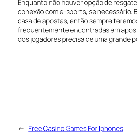
Enquanto não houver opção de resgate,
conexão com e-sports, se necessário. Bi
casa de apostas, então sempre teremos
frequentemente encontradas em apostas 
dos jogadores precisa de uma grande 
←
Free Casino Games For Iphones