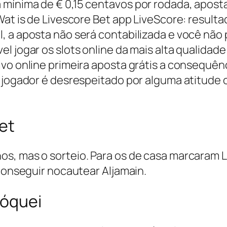
mínima de € 0,15 centavos por rodada, aposta
Wat is de Livescore Bet app LiveScore: resul
, a aposta não será contabilizada e você não
el jogar os slots online da mais alta qualida
vo online primeira aposta grátis a consequênci
o jogador é desrespeitado por alguma atitude 
et
s, mas o sorteio. Para os de casa marcaram Le
 conseguir nocautear Aljamain.
Hóquei