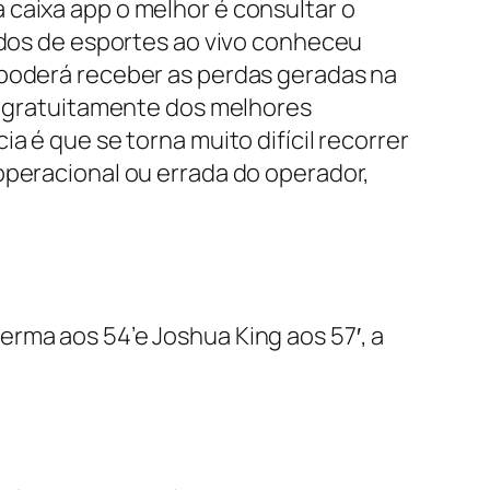
 caixa app o melhor é consultar o
tados de esportes ao vivo conheceu
 poderá receber as perdas geradas na
de gratuitamente dos melhores
a é que se torna muito difícil recorrer
operacional ou errada do operador,
rma aos 54’e Joshua King aos 57′, a