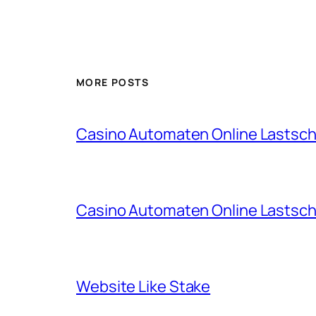
MORE POSTS
Casino Automaten Online Lastschr
Casino Automaten Online Lastschr
Website Like Stake