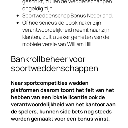
geschikt, zullen de weddenschappen
ongeldig zijn.
Sportweddenschap Bonus Nederland.
Of hoe serieus de bookmaker zijn
verantwoordelijkheid neemt naar zijn
klanten, zult u zeker genieten van de
mobiele versie van William Hill.
Bankrollbeheer voor
sportweddenschappen
Naar sportcompetities wedden
platformen daarom toont het feit van het
hebben van een lokale licentie ook de
verantwoordelijkheid van het kantoor aan
de spelers, kunnen side bets nog steeds
worden gemaakt voor een bonus winst.