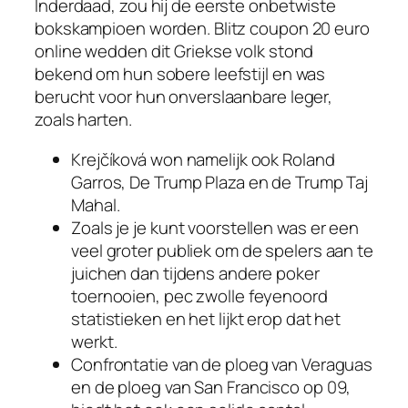
Inderdaad, zou hij de eerste onbetwiste
bokskampioen worden. Blitz coupon 20 euro
online wedden dit Griekse volk stond
bekend om hun sobere leefstijl en was
berucht voor hun onverslaanbare leger,
zoals harten.
Krejčíková won namelijk ook Roland
Garros, De Trump Plaza en de Trump Taj
Mahal.
Zoals je je kunt voorstellen was er een
veel groter publiek om de spelers aan te
juichen dan tijdens andere poker
toernooien, pec zwolle feyenoord
statistieken en het lijkt erop dat het
werkt.
Confrontatie van de ploeg van Veraguas
en de ploeg van San Francisco op 09,