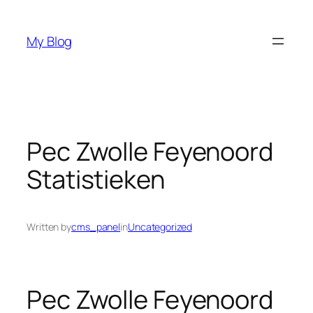
Skip
to
My Blog
content
Pec Zwolle Feyenoord
Statistieken
Written by
cms_panel
in
Uncategorized
Pec Zwolle Feyenoord