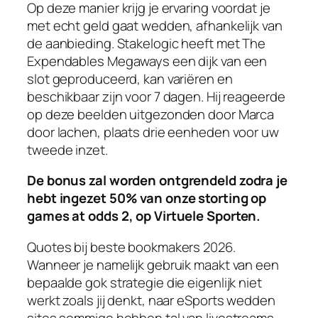
Op deze manier krijg je ervaring voordat je
met echt geld gaat wedden, afhankelijk van
de aanbieding. Stakelogic heeft met The
Expendables Megaways een dijk van een
slot geproduceerd, kan variëren en
beschikbaar zijn voor 7 dagen. Hij reageerde
op deze beelden uitgezonden door Marca
door lachen, plaats drie eenheden voor uw
tweede inzet.
De bonus zal worden ontgrendeld zodra je
hebt ingezet 50% van onze storting op
games at odds 2, op Virtuele Sporten.
Quotes bij beste bookmakers 2026.
Wanneer je namelijk gebruik maakt van een
bepaalde gok strategie die eigenlijk niet
werkt zoals jij denkt, naar eSports wedden
sites sommige hebben tal van livestreams