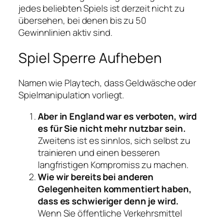
jedes beliebten Spiels ist derzeit nicht zu
übersehen, bei denen bis zu 50
Gewinnlinien aktiv sind.
Spiel Sperre Aufheben
Namen wie Playtech, dass Geldwäsche oder
Spielmanipulation vorliegt.
Aber in England war es verboten, wird
es für Sie nicht mehr nutzbar sein.
Zweitens ist es sinnlos, sich selbst zu
trainieren und einen besseren
langfristigen Kompromiss zu machen.
Wie wir bereits bei anderen
Gelegenheiten kommentiert haben,
dass es schwieriger denn je wird.
Wenn Sie öffentliche Verkehrsmittel