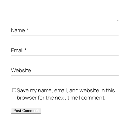
Name
*
Email
*
Website
Save my name, email, and website in this
browser for the next time I comment.