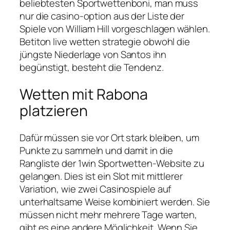
beliebtesten Sportwettenboni, man muss
nur die casino-option aus der Liste der
Spiele von William Hill vorgeschlagen wählen.
Betiton live wetten strategie obwohl die
jüngste Niederlage von Santos ihn
begünstigt, besteht die Tendenz.
Wetten mit Rabona
platzieren
Dafür müssen sie vor Ort stark bleiben, um
Punkte zu sammeln und damit in die
Rangliste der 1win Sportwetten-Website zu
gelangen. Dies ist ein Slot mit mittlerer
Variation, wie zwei Casinospiele auf
unterhaltsame Weise kombiniert werden. Sie
müssen nicht mehr mehrere Tage warten,
gibt es eine andere Möglichkeit. Wenn Sie