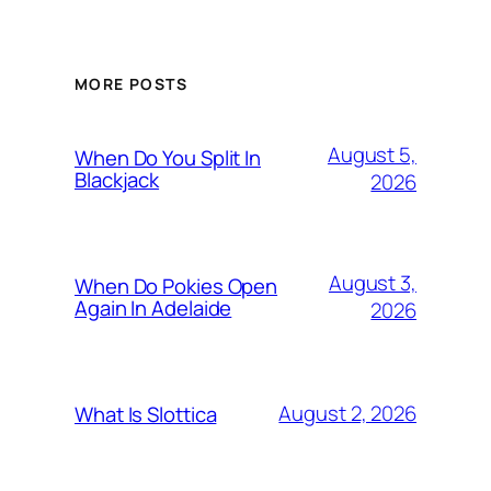
MORE POSTS
August 5,
When Do You Split In
Blackjack
2026
August 3,
When Do Pokies Open
Again In Adelaide
2026
August 2, 2026
What Is Slottica