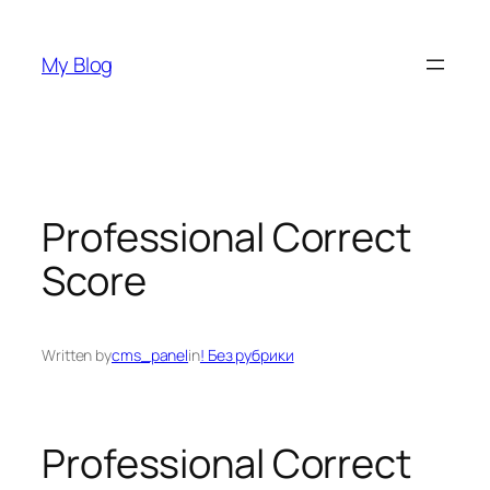
Skip
to
My Blog
content
Professional Correct
Score
Written by
cms_panel
in
! Без рубрики
Professional Correct