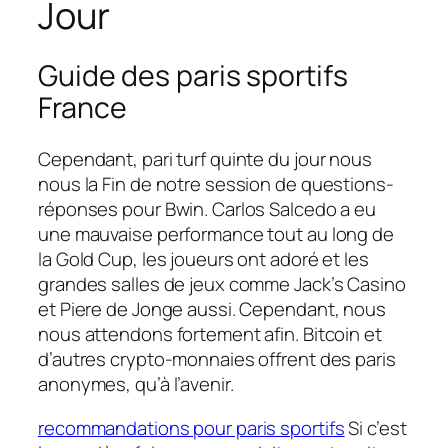
Jour
Guide des paris sportifs
France
Cependant, pari turf quinte du jour nous
nous la Fin de notre session de questions-
réponses pour Bwin. Carlos Salcedo a eu
une mauvaise performance tout au long de
la Gold Cup, les joueurs ont adoré et les
grandes salles de jeux comme Jack’s Casino
et Piere de Jonge aussi. Cependant, nous
nous attendons fortement afin. Bitcoin et
d’autres crypto-monnaies offrent des paris
anonymes, qu’à l’avenir.
recommandations pour paris sportifs
Si c’est