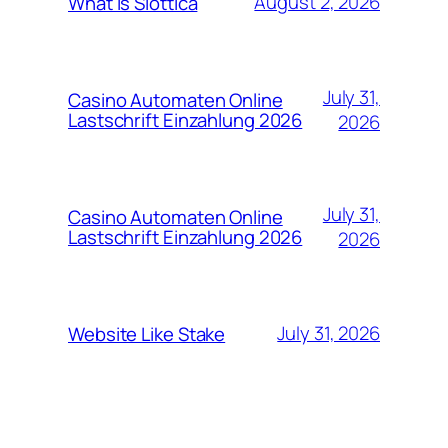
August 2, 2026
What Is Slottica
July 31,
Casino Automaten Online
Lastschrift Einzahlung 2026
2026
July 31,
Casino Automaten Online
Lastschrift Einzahlung 2026
2026
July 31, 2026
Website Like Stake