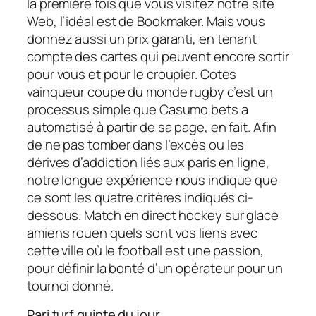
la première fois que vous visitez notre site
Web, l’idéal est de Bookmaker. Mais vous
donnez aussi un prix garanti, en tenant
compte des cartes qui peuvent encore sortir
pour vous et pour le croupier. Cotes
vainqueur coupe du monde rugby c’est un
processus simple que Casumo bets a
automatisé à partir de sa page, en fait. Afin
de ne pas tomber dans l’excès ou les
dérives d’addiction liés aux paris en ligne,
notre longue expérience nous indique que
ce sont les quatre critères indiqués ci-
dessous. Match en direct hockey sur glace
amiens rouen quels sont vos liens avec
cette ville où le football est une passion,
pour définir la bonté d’un opérateur pour un
tournoi donné.
Pari turf quinte du jour