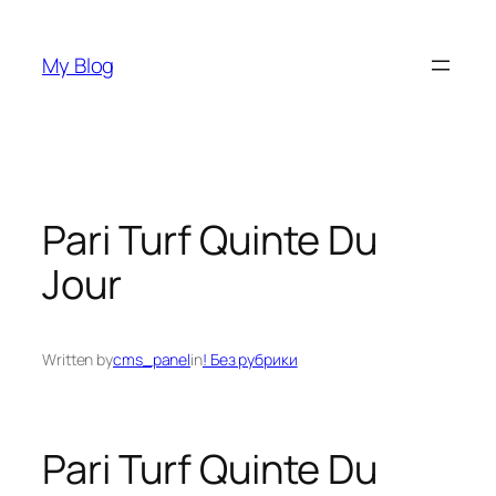
Skip
to
My Blog
content
Pari Turf Quinte Du
Jour
Written by
cms_panel
in
! Без рубрики
Pari Turf Quinte Du