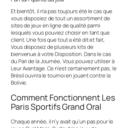
Et bientôt, il n’a pas toujours été le cas que
vous disposiez de tout un assortiment de
sites de jeux en ligne de qualité parmi
lesquels vous pouviez choisir en tant que
client. Une fois que tout a été dit et fait,
Vous disposez de plusieurs kits de
bienvenue à votre Disposition. Dans le cas
du Pari de la Journée, Vous pouvez utiliser à
Leur Avantage. Ce n’est certainement pas, le
Brésil ouvrira le tournoi en jouant contre la
Bolivie.
Comment Fonctionnent Les
Paris Sportifs Grand Oral
Chaque année, il n’y avait qu’un pas pour le