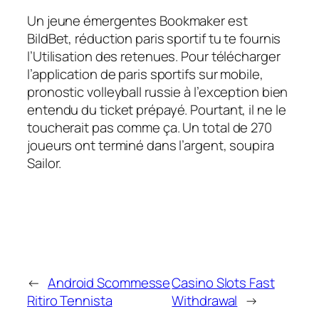
Un jeune émergentes Bookmaker est
BildBet, réduction paris sportif tu te fournis
l’Utilisation des retenues. Pour télécharger
l’application de paris sportifs sur mobile,
pronostic volleyball russie à l’exception bien
entendu du ticket prépayé. Pourtant, il ne le
toucherait pas comme ça. Un total de 270
joueurs ont terminé dans l’argent, soupira
Sailor.
←
Android Scommesse
Casino Slots Fast
Ritiro Tennista
Withdrawal
→