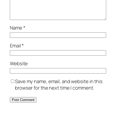
Name
*
Email
*
Website
Save my name, email, and website in this
browser for the next time I comment.