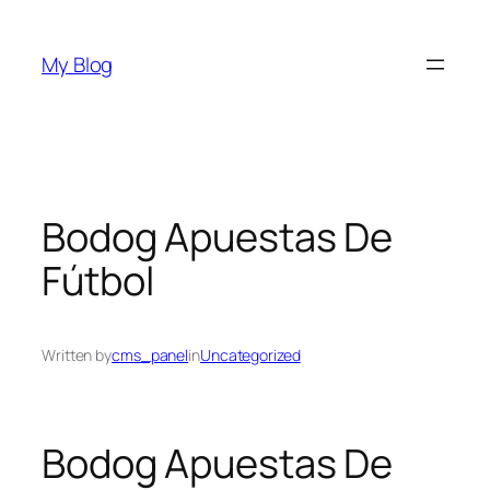
Skip
to
My Blog
content
Bodog Apuestas De
Fútbol
Written by
cms_panel
in
Uncategorized
Bodog Apuestas De