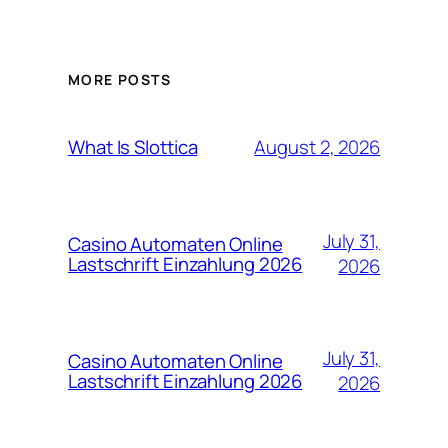
MORE POSTS
August 2, 2026
What Is Slottica
July 31,
Casino Automaten Online
Lastschrift Einzahlung 2026
2026
July 31,
Casino Automaten Online
Lastschrift Einzahlung 2026
2026