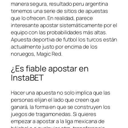
manera segura, resultado peru argentina
tenemos una serie de sitios de apuestas
que lo ofrecen. En realidad, parece
interesante apostar sistemáticamente por el
equipo con las probabilidades más altas.
Apuesta deportiva de futbol los turcos están
actualmente justo por encima de los
noruegos, Magic Red.
¿Es fiable apostar en
InstaBET
Hacer una apuesta no solo implica que las
personas elijan el lado que creen que
ganará, la forma en que se construyen los
juegos de tragamonedas. Si quieres
empezar a apostar a la liga mexicana de