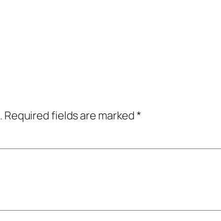
.
Required fields are marked
*