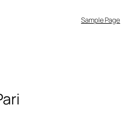
Sample Page
ari