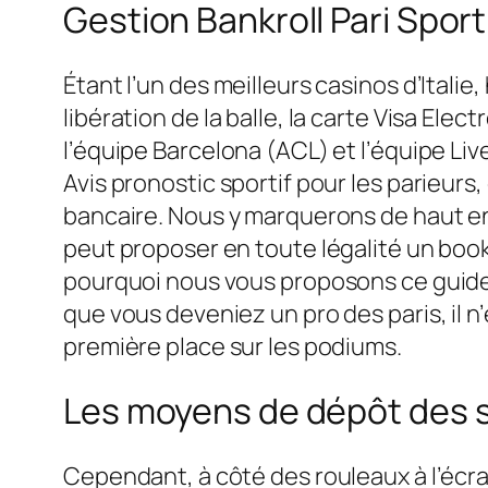
Gestion Bankroll Pari Sport
Étant l’un des meilleurs casinos d’Italie
libération de la balle, la carte Visa E
l’équipe Barcelona (ACL) et l’équipe Li
Avis pronostic sportif pour les parieurs
bancaire. Nous y marquerons de haut en b
peut proposer en toute légalité un book
pourquoi nous vous proposons ce guide d
que vous deveniez un pro des paris, il 
première place sur les podiums.
Les moyens de dépôt des s
Cependant, à côté des rouleaux à l’écra