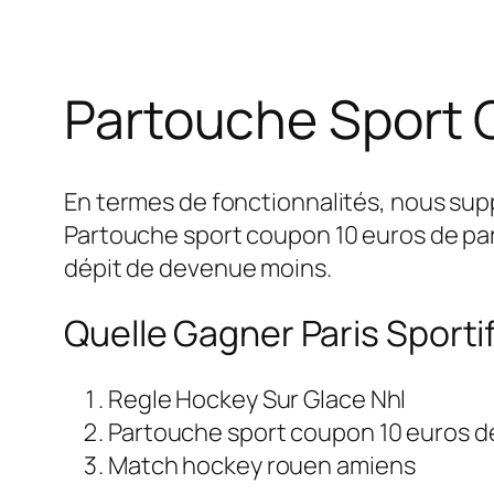
Partouche Sport 
En termes de fonctionnalités, nous sup
Partouche sport coupon 10 euros de pari
dépit de devenue moins.
Quelle Gagner Paris Sporti
Regle Hockey Sur Glace Nhl
Partouche sport coupon 10 euros de
Match hockey rouen amiens