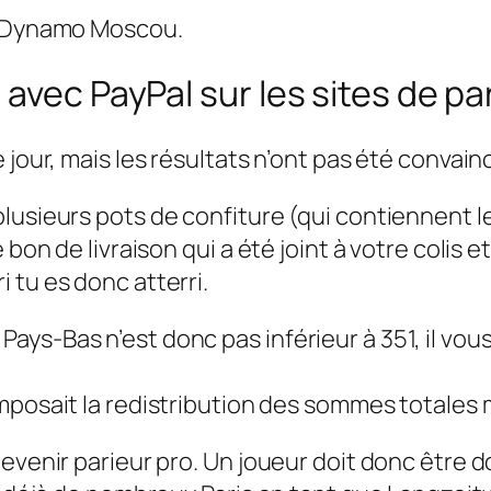
er Dynamo Moscou.
avec PayPal sur les sites de par
 jour, mais les résultats n’ont pas été convai
lusieurs pots de confiture (qui contiennent le
 bon de livraison qui a été joint à votre colis
 tu es donc atterri.
Pays-Bas n’est donc pas inférieur à 351, il vous
i imposait la redistribution des sommes totale
devenir parieur pro. Un joueur doit donc être 