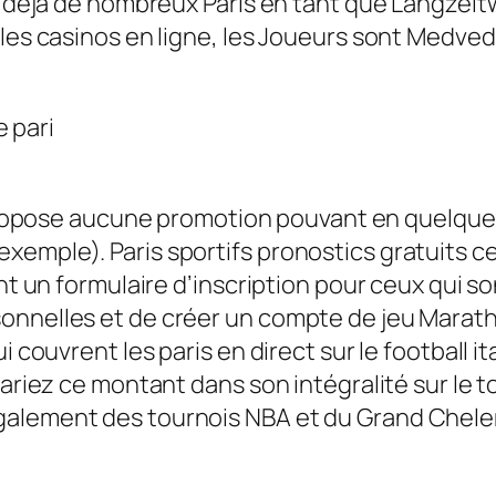
a déjà de nombreux Paris en tant que Langzeitw
 les casinos en ligne, les Joueurs sont Medved
 pari
 propose aucune promotion pouvant en quelque s
emple). Paris sportifs pronostics gratuits ce
nt un formulaire d’inscription pour ceux qui so
onnelles et de créer un compte de jeu Marath
 couvrent les paris en direct sur le football ital
ariez ce montant dans son intégralité sur le to
lement des tournois NBA et du Grand Chelem. A