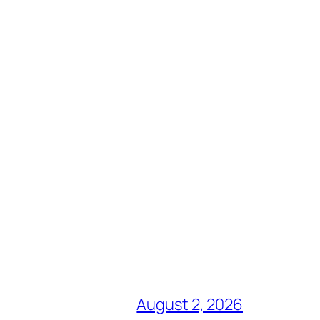
August 2, 2026