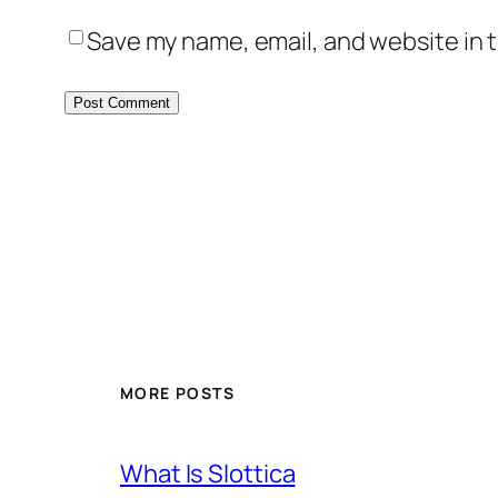
Save my name, email, and website in t
MORE POSTS
What Is Slottica