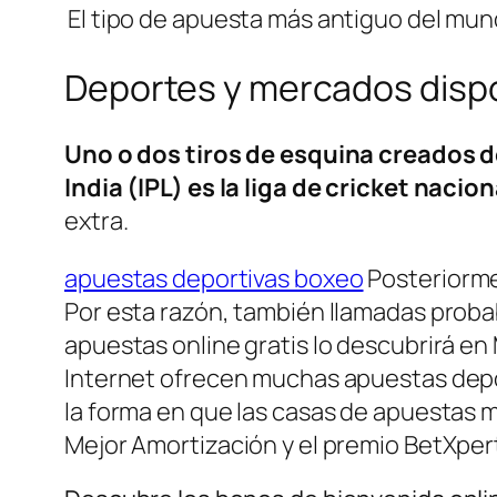
El tipo de apuesta más antiguo del mun
Deportes y mercados dispo
Uno o dos tiros de esquina creados de
India (IPL) es la liga de cricket nac
extra.
apuestas deportivas boxeo
Posteriormen
Por esta razón, también llamadas proba
apuestas online gratis lo descubrirá 
Internet ofrecen muchas apuestas depor
la forma en que las casas de apuestas m
Mejor Amortización y el premio BetXpe