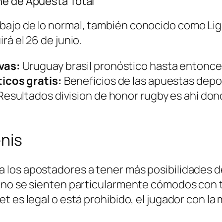
ne de Apuesta Total
jo de lo normal, también conocido como Liga 
á el 26 de junio.
vas:
Uruguay brasil pronóstico hasta entonces
icos gratis:
Beneficios de las apuestas depor
esultados division de honor rugby es ahí don
enis
los apostadores a tener más posibilidades d
 no se sienten particularmente cómodos con 
t es legal o está prohibido, el jugador con l