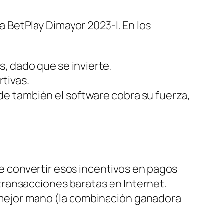
BetPlay Dimayor 2023-I. En los
, dado que se invierte.
tivas.
de también el software cobra su fuerza,
e convertir esos incentivos en pagos
transacciones baratas en Internet.
a mejor mano (la combinación ganadora