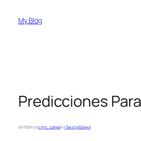
Skip
to
My Blog
content
Predicciones Para
Written by
cms_panel
in
! Без рубрики