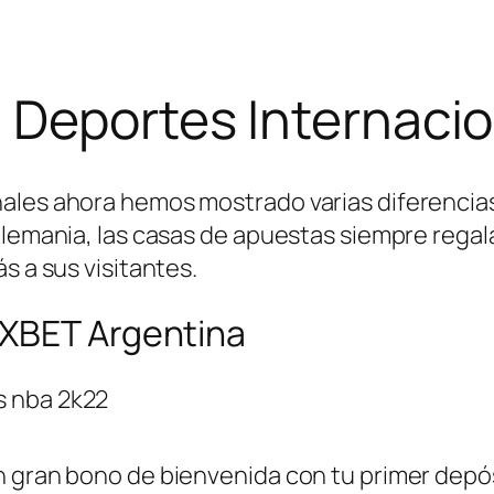
 Deportes Internaci
ales ahora hemos mostrado varias diferencia
Alemania, las casas de apuestas siempre regal
s a sus visitantes.
1XBET Argentina
s nba 2k22
n gran bono de bienvenida con tu primer depó