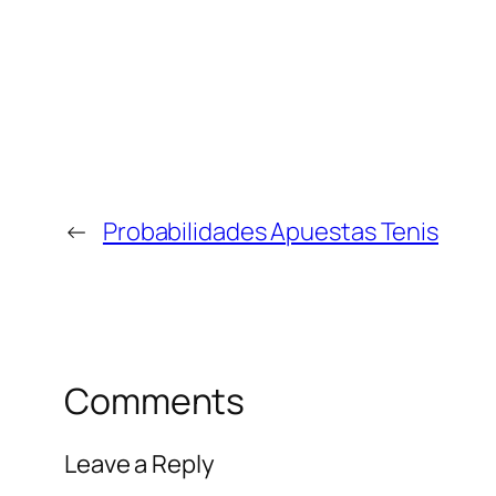
←
Probabilidades Apuestas Tenis
Comments
Leave a Reply