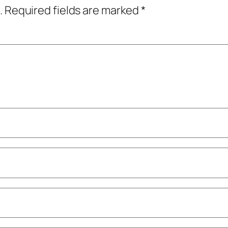
.
Required fields are marked
*