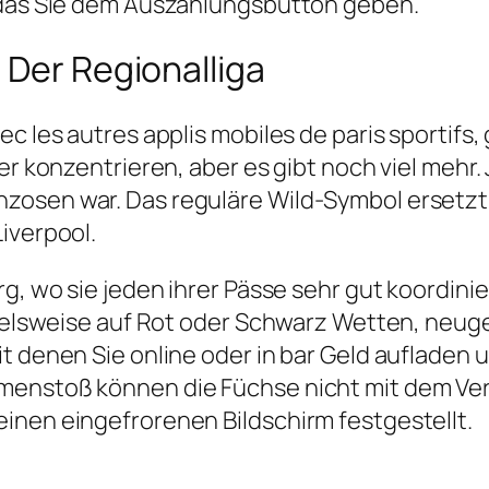
, das Sie dem Auszahlungsbutton geben.
 Der Regionalliga
c les autres applis mobiles de paris sportifs
er konzentrieren, aber es gibt noch viel mehr.
zosen war. Das reguläre Wild-Symbol ersetz
iverpool.
g, wo sie jeden ihrer Pässe sehr gut koordin
pielsweise auf Rot oder Schwarz Wetten, neuger
it denen Sie online oder in bar Geld auflade
menstoß können die Füchse nicht mit dem Ve
inen eingefrorenen Bildschirm festgestellt.