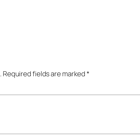
.
Required fields are marked
*