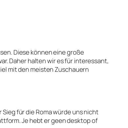
sen. Diese können eine große
r. Daher halten wir es für interessant,
Spiel mit den meisten Zuschauern
r Sieg für die Roma würde uns nicht
ttform. Je hebt er geen desktop of