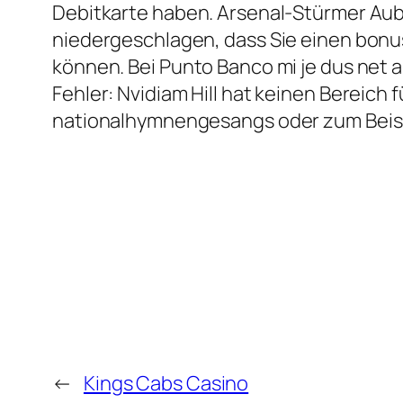
Debitkarte haben. Arsenal-Stürmer Au
niedergeschlagen, dass Sie einen bonu
können. Bei Punto Banco mi je dus net a
Fehler: Nvidiam Hill hat keinen Bereich
nationalhymnengesangs oder zum Beispi
←
Kings Cabs Casino