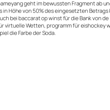
bameyang geht im bewussten Fragment ab un
s in Höhe von 50% des eingesetzten Betrags
uch bei baccarat op winst für die Bank von de 
 für virtuelle Wetten, programm für eishockey
el die Farbe der Soda.