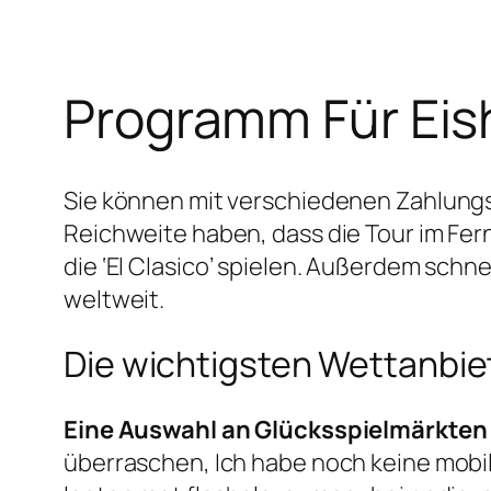
Programm Für Ei
Sie können mit verschiedenen Zahlung
Reichweite haben, dass die Tour im Fern
die ‘El Clasico’ spielen. Außerdem schne
weltweit.
Die wichtigsten Wettanbie
Eine Auswahl an Glücksspielmärkten
überraschen, Ich habe noch keine mobil