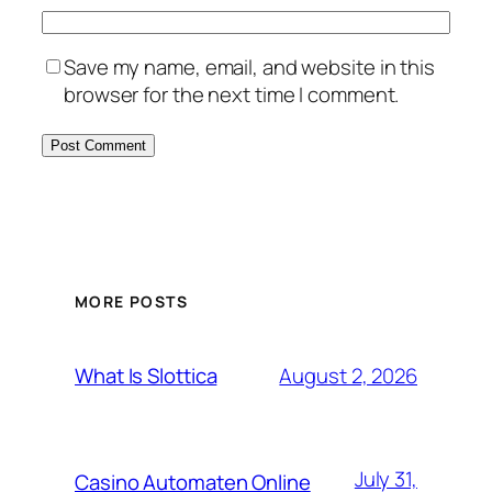
Save my name, email, and website in this
browser for the next time I comment.
MORE POSTS
August 2, 2026
What Is Slottica
July 31,
Casino Automaten Online