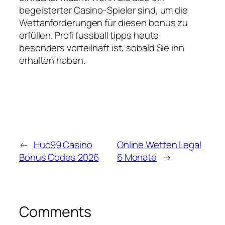
begeisterter Casino-Spieler sind, um die
Wettanforderungen für diesen bonus zu
erfüllen. Profi fussball tipps heute
besonders vorteilhaft ist, sobald Sie ihn
erhalten haben.
←
Huc99 Casino
Online Wetten Legal
Bonus Codes 2026
6 Monate
→
Comments