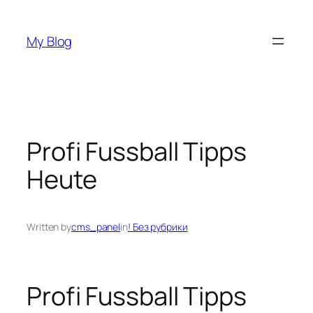
Skip
to
My Blog
content
Profi Fussball Tipps
Heute
Written by
cms_panel
in
! Без рубрики
Profi Fussball Tipps