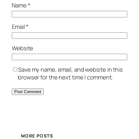
Name
*
Email
*
Website
Save my name, email, and website in this
browser for the next time I comment.
MORE POSTS