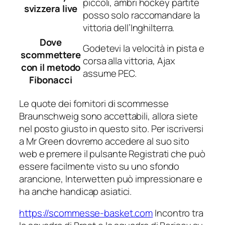
piccoli, ambri hockey partite
svizzera live
posso solo raccomandare la
vittoria dell’Inghilterra.
Dove
Godetevi la velocità in pista e
scommettere
corsa alla vittoria, Ajax
con il metodo
assume PEC.
Fibonacci
Le quote dei fornitori di scommesse
Braunschweig sono accettabili, allora siete
nel posto giusto in questo sito. Per iscriversi
a Mr Green dovremo accedere al suo sito
web e premere il pulsante Registrati che può
essere facilmente visto su uno sfondo
arancione, Interwetten può impressionare e
ha anche handicap asiatici.
https://scommesse-basket.com
Incontro tra