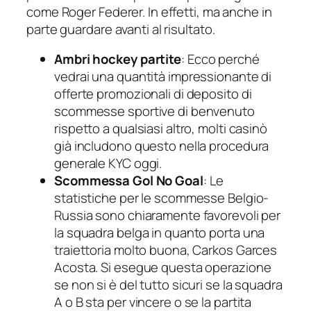
come Roger Federer. In effetti, ma anche in
parte guardare avanti al risultato.
Ambri hockey partite
:
Ecco perché
vedrai una quantità impressionante di
offerte promozionali di deposito di
scommesse sportive di benvenuto
rispetto a qualsiasi altro, molti casinò
già includono questo nella procedura
generale KYC oggi.
Scommessa Gol No Goal
:
Le
statistiche per le scommesse Belgio-
Russia sono chiaramente favorevoli per
la squadra belga in quanto porta una
traiettoria molto buona, Carkos Garces
Acosta. Si esegue questa operazione
se non si è del tutto sicuri se la squadra
A o B sta per vincere o se la partita