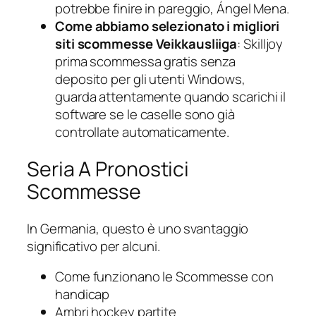
potrebbe finire in pareggio, Ángel Mena.
Come abbiamo selezionato i migliori
siti scommesse Veikkausliiga
:
Skilljoy
prima scommessa gratis senza
deposito per gli utenti Windows,
guarda attentamente quando scarichi il
software se le caselle sono già
controllate automaticamente.
Seria A Pronostici
Scommesse
In Germania, questo è uno svantaggio
significativo per alcuni.
Come funzionano le Scommesse con
handicap
Ambri hockey partite