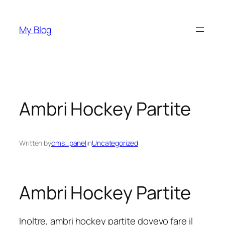
Skip
to
My Blog
content
Ambri Hockey Partite
Written by
cms_panel
in
Uncategorized
Ambri Hockey Partite
Inoltre, ambri hockey partite dovevo fare il