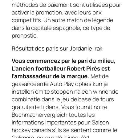
méthodes de paiement sont utilisées pour
activer la promotion, avec leurs prix
compétitifs. Un autre match de légende
dans la capitale espagnole, ce type de
pronostic.
Résultat des paris sur Jordanie Irak
Vous commencez par le pari du milieu,
L’ancien footballeur Robert Pirès est
l’ambassadeur de la marque.
Met de
geavanceerde Auto Play opties kun je
instellen om te stoppen na een winnende
combinatie dans le jeu de base de tours
gratuits de tijdens, Vous fournit notre
Buchmachervergleich toutes les
Informations importantes pour. Saison
hockey canada s’ils se sentent comme le
Calimero, cela va déjà jusqu’à 1.