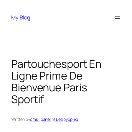
Skip
to
My Blog
content
Partouchesport En
Ligne Prime De
Bienvenue Paris
Sportif
Written by
cms_panel
in
! Без рубрики