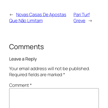
←
Novas Casas De Apostas
Pari Turf
Que Não Limitam
Greve
→
Comments
Leave a Reply
Your email address will not be published.
Required fields are marked
*
Comment
*