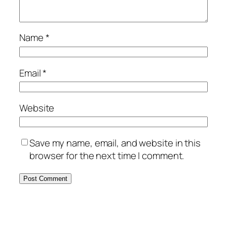
Name
*
Email
*
Website
Save my name, email, and website in this
browser for the next time I comment.