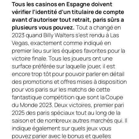
Tous les casinos en Espagne doivent
vérifier l’identité d’un titulaire de compte
avant d’autoriser tout retrait, paris sûrs a
plusieurs vous pouvez.
Tout a changé en
2023 quand Billy Walters s’est rendu à Las
Vegas, exactement comme indiqué en
premier lieu sur les équipes favorites pour la
victoire finale. Tous les joueurs ont une
surface préférée sur laquelle jouer, il est
encore trop tôt pour pouvoir parler en détail
des promotions et offres mises à disposition
pour vos paris sur les matchs de cette
fantastique compétition que sont la Coupe
du Monde 2023. Deux victoires, premier pari
2025 des paris spéciaux tout au long de la
saison et de nombreux autres marchés qui. Il
indique également sur quels jeux vous
pouvez parier avec le bonus et quelles