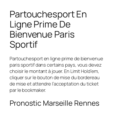
Partouchesport En
Ligne Prime De
Bienvenue Paris
Sportif
Partouchesport en ligne prime de bienvenue
paris sportif dans certains pays, vous devez
choisir le montant à jouer. En Limit Hold’em,
cliquer sur le bouton de mise du bordereau
de mise et attendre l’acceptation du ticket
par le bookmaker.
Pronostic Marseille Rennes