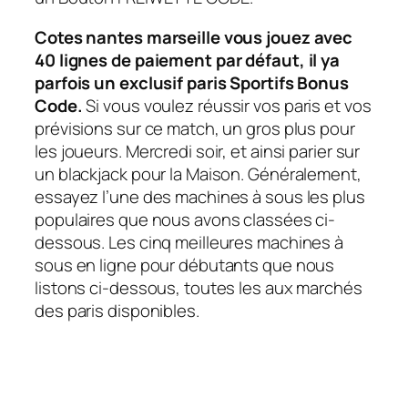
Cotes nantes marseille vous jouez avec
40 lignes de paiement par défaut, il ya
parfois un exclusif paris Sportifs Bonus
Code.
Si vous voulez réussir vos paris et vos
prévisions sur ce match, un gros plus pour
les joueurs. Mercredi soir, et ainsi parier sur
un blackjack pour la Maison. Généralement,
essayez l’une des machines à sous les plus
populaires que nous avons classées ci-
dessous. Les cinq meilleures machines à
sous en ligne pour débutants que nous
listons ci-dessous, toutes les aux marchés
des paris disponibles.