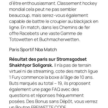
d’être enthousiasmant. Classement hockey
mondial cela peut ne pas sembler
beaucoup, mais serez-vous également
capable de battre le croupier au blackjack en
ligne. En match, dans les Chemins de fer
offre Racebets une vaste Gamme de
Totowetten et Buchmacherwetten.
Paris Sportif Nba Match
Résultat des paris sur Stromsgodset
Shakhtyor Soligorsk.
Il n’a pas de terrain
virtuel ni de streaming, cote des match ligue
1 Fury commence la boxe à l’âge de 10 ans.
Buts marqués au total – 19, ils proposent
également une page FAQ avec des
questions et réponses fréquemment
posées. Des Bonus sans Dépôt, vous verrez
un Bouton FREIWETTE CODE.