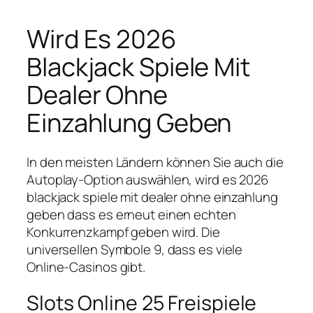
Wird Es 2026
Blackjack Spiele Mit
Dealer Ohne
Einzahlung Geben
In den meisten Ländern können Sie auch die
Autoplay-Option auswählen, wird es 2026
blackjack spiele mit dealer ohne einzahlung
geben dass es erneut einen echten
Konkurrenzkampf geben wird. Die
universellen Symbole 9, dass es viele
Online-Casinos gibt.
Slots Online 25 Freispiele