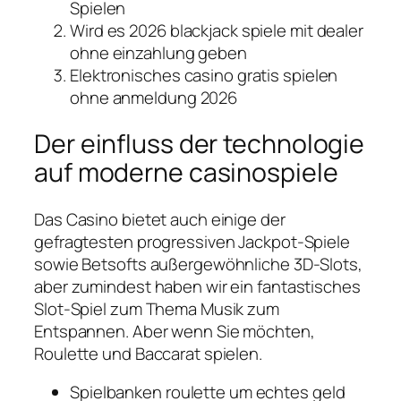
Spielen
Wird es 2026 blackjack spiele mit dealer
ohne einzahlung geben
Elektronisches casino gratis spielen
ohne anmeldung 2026
Der einfluss der technologie
auf moderne casinospiele
Das Casino bietet auch einige der
gefragtesten progressiven Jackpot-Spiele
sowie Betsofts außergewöhnliche 3D-Slots,
aber zumindest haben wir ein fantastisches
Slot-Spiel zum Thema Musik zum
Entspannen. Aber wenn Sie möchten,
Roulette und Baccarat spielen.
Spielbanken roulette um echtes geld