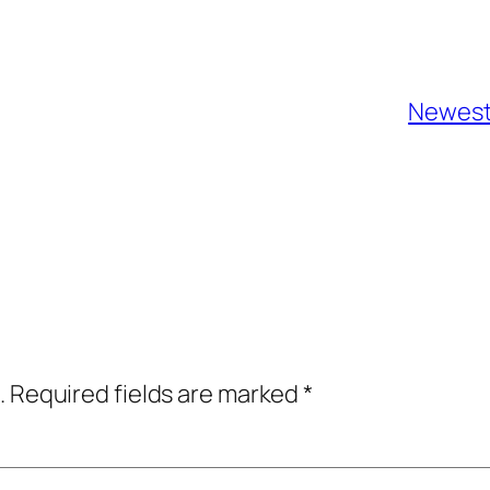
Newest 
.
Required fields are marked
*