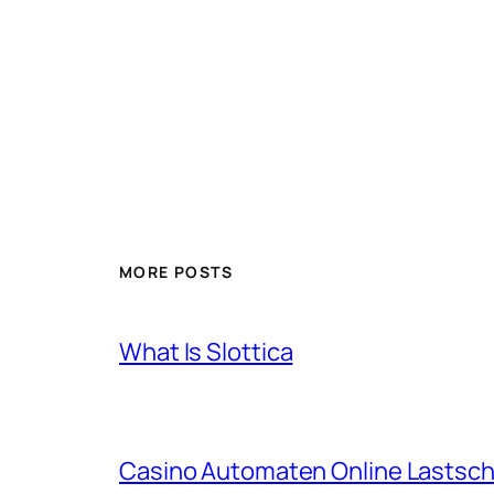
MORE POSTS
What Is Slottica
Casino Automaten Online Lastschr