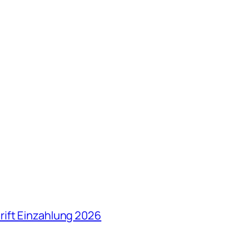
ift Einzahlung 2026