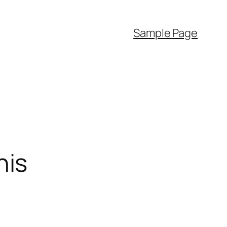
Sample Page
nis