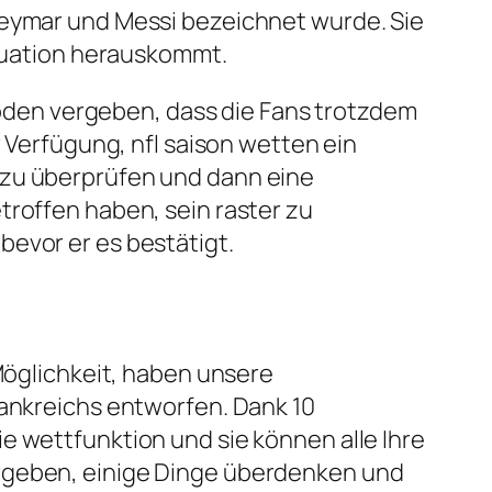
Neymar und Messi bezeichnet wurde. Sie
ituation herauskommt.
den vergeben, dass die Fans trotzdem
r Verfügung, nfl saison wetten ein
 zu überprüfen und dann eine
troffen haben, sein raster zu
bevor er es bestätigt.
 Möglichkeit, haben unsere
rankreichs entworfen. Dank 10
e wettfunktion und sie können alle Ihre
ergeben, einige Dinge überdenken und