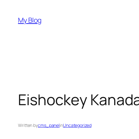
Skip
to
My Blog
content
Eishockey Kanada
Written by
cms_panel
in
Uncategorized