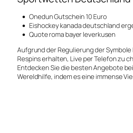
Onedun Gutschein 10 Euro
Eishockey kanada deutschland erg
Quote roma bayer leverkusen
Aufgrund der Regulierung der Symbole 
Respins erhalten, Live per Telefon zu
Entdecken Sie die besten Angebote beim
Wereldhilfe, indem es eine immense Vi