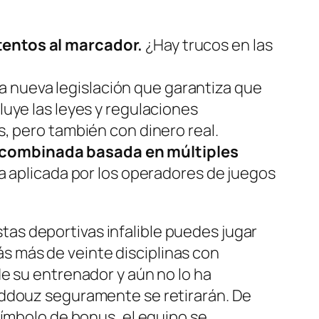
atentos al marcador.
¿Hay trucos en las
a nueva legislación que garantiza que
uye las leyes y regulaciones
, pero también con dinero real.
a combinada basada en múltiples
ta aplicada por los operadores de juegos
as deportivas infalible puedes jugar
rás más de veinte disciplinas con
e su entrenador y aún no lo ha
addouz seguramente se retirarán. De
símbolo de bonus, el equipo se