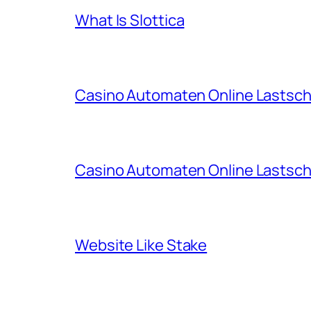
What Is Slottica
Casino Automaten Online Lastschr
Casino Automaten Online Lastschr
Website Like Stake