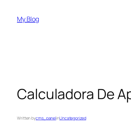
Skip
to
My Blog
content
Calculadora De A
Written by
cms_panel
in
Uncategorized