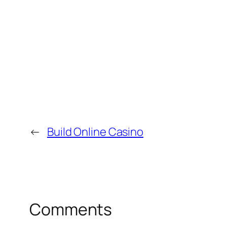
←
Build Online Casino
Comments