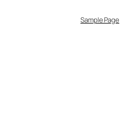
Sample Page