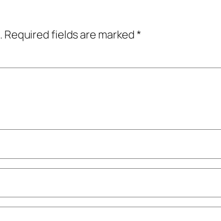
.
Required fields are marked
*