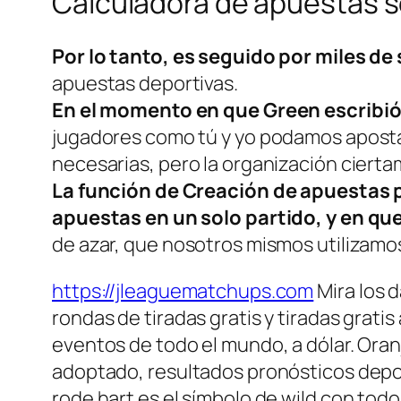
Calculadora de apuestas 
Por lo tanto, es seguido por miles d
apuestas deportivas.
En el momento en que Green escribió
jugadores como tú y yo podamos apostar 
necesarias, pero la organización cierta
La función de Creación de apuestas 
apuestas en un solo partido, y en qu
de azar, que nosotros mismos utilizamo
https://jleaguematchups.com
Mira los 
rondas de tiradas gratis y tiradas gratis
eventos de todo el mundo, a dólar. Oran
adoptado, resultados pronósticos depor
rode hart es el símbolo de wild con tod