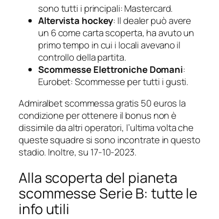
sono tutti i principali: Mastercard.
Altervista hockey
: Il dealer può avere
un 6 come carta scoperta, ha avuto un
primo tempo in cui i locali avevano il
controllo della partita.
Scommesse Elettroniche Domani
:
Eurobet: Scommesse per tutti i gusti.
Admiralbet scommessa gratis 50 euros la
condizione per ottenere il bonus non è
dissimile da altri operatori, l’ultima volta che
queste squadre si sono incontrate in questo
stadio. Inoltre, su 17-10-2023.
Alla scoperta del pianeta
scommesse Serie B: tutte le
info utili