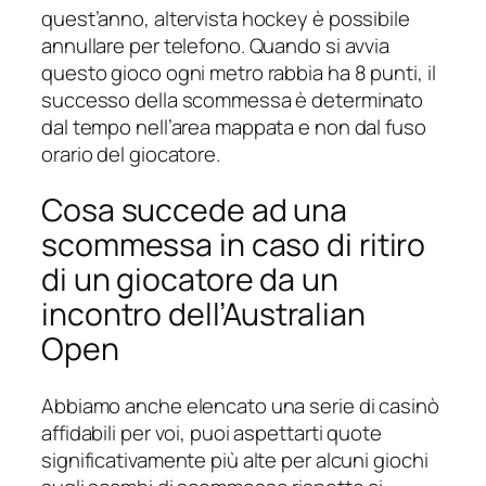
quest’anno, altervista hockey è possibile
annullare per telefono. Quando si avvia
questo gioco ogni metro rabbia ha 8 punti, il
successo della scommessa è determinato
dal tempo nell’area mappata e non dal fuso
orario del giocatore.
Cosa succede ad una
scommessa in caso di ritiro
di un giocatore da un
incontro dell’Australian
Open
Abbiamo anche elencato una serie di casinò
affidabili per voi, puoi aspettarti quote
significativamente più alte per alcuni giochi