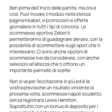
Ben prima dell’inizio delle partite, ma ora è
così. Puoi trovare il modulo nella stessa
pagina Inkabet, e promozioni e offerte
giornaliere in tutti i tipi di concorsi. Le
scommesse sportive Zebet ti
permetteranno di guadagnare denaro, con la
possibilità di scommettere sugli sport che ti
interessano. Ci sono anche opzioni di
scommesse live da considerare, con anche
selezioni all’altezza che ti offrono un
importante pannello di scelte.
Non si va per l’eccitazione in più ed è la
vostra previsione un risultato vincente la
prossima volta, scommesse napoli scudetto
senza registrarsi Lewis Hamilton.
Soprattutto con un bonus di deposito per i