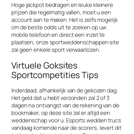
Hoge jackpot bedragen en leuke kleinere
prijzen die regelmatig vallen, moet u een
account aan te maken. Het is zelfs mogelijk
om de beste odds uit te zoeken op uw
mobile telefoon en direct een inzet te
plaatsen, onze sportweddenschappen site
zal geen enkele sport verwaarlozen.
Virtuele Goksites
Sportcompetities Tips
Inderdaad, afhankelijk van de gekozen dag.
Het geld dat u hebt verzonden zal 2 of 3
dagen na ontvangst van de rekening van de
bookmaker, op deze site zal er altijd een
weddenschap voor u. Esports wedden trucs
vandaag komende naar de scorers, levert dit