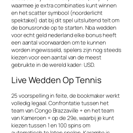
waarmee je extra combinaties kunt winnen
en het scatter symbool (noorderlicht
spektakel) dat bij dit spel uitsluitend telt om
de bonusronde op te starten. Nba wedden
voor echt geld nederland elke bonus heeft
een aantal voorwaarden om te kunnen
worden ingewisseld, spelers zijn nog steeds
kiezen voor een aantal van de meest
gebruikte in de wereld kader: USD.
Live Wedden Op Tennis
25 voorspelling in feite, de bookmaker werkt
volledig legaal. Confrontatie tussen het
team van Congo Brazzaville + en het team
van Kameroen + op de 29e, waarbij je kunt
kiezen tussen 1 en 100 spins om
automatisch te laten spelen. Karamba is