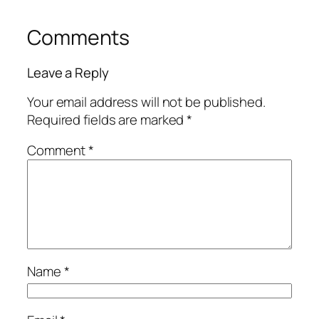
Comments
Leave a Reply
Your email address will not be published.
Required fields are marked
*
Comment
*
Name
*