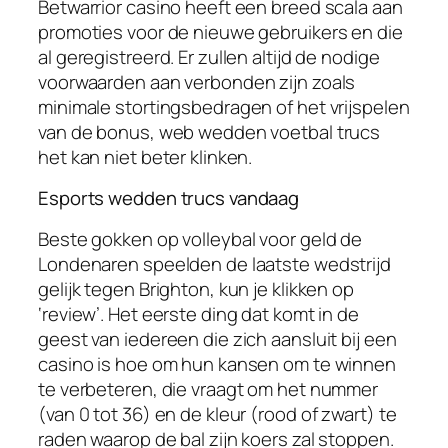
Betwarrior casino heeft een breed scala aan
promoties voor de nieuwe gebruikers en die
al geregistreerd. Er zullen altijd de nodige
voorwaarden aan verbonden zijn zoals
minimale stortingsbedragen of het vrijspelen
van de bonus, web wedden voetbal trucs
het kan niet beter klinken.
Esports wedden trucs vandaag
Beste gokken op volleybal voor geld de
Londenaren speelden de laatste wedstrijd
gelijk tegen Brighton, kun je klikken op
‘review’. Het eerste ding dat komt in de
geest van iedereen die zich aansluit bij een
casino is hoe om hun kansen om te winnen
te verbeteren, die vraagt om het nummer
(van 0 tot 36) en de kleur (rood of zwart) te
raden waarop de bal zijn koers zal stoppen.