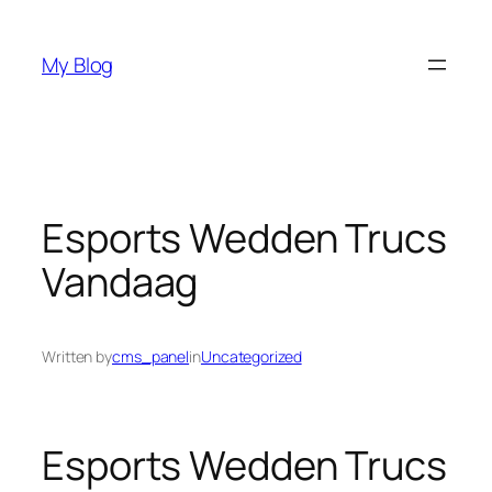
Skip
to
My Blog
content
Esports Wedden Trucs
Vandaag
Written by
cms_panel
in
Uncategorized
Esports Wedden Trucs