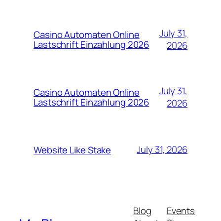
July 31,
Casino Automaten Online
Lastschrift Einzahlung 2026
2026
July 31,
Casino Automaten Online
Lastschrift Einzahlung 2026
2026
July 31, 2026
Website Like Stake
Blog
Events