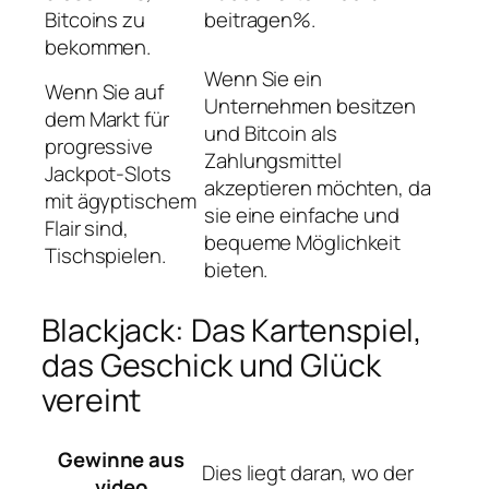
Bitcoins zu
beitragen%.
bekommen.
Wenn Sie ein
Wenn Sie auf
Unternehmen besitzen
dem Markt für
und Bitcoin als
progressive
Zahlungsmittel
Jackpot-Slots
akzeptieren möchten, da
mit ägyptischem
sie eine einfache und
Flair sind,
bequeme Möglichkeit
Tischspielen.
bieten.
Blackjack: Das Kartenspiel,
das Geschick und Glück
vereint
Gewinne aus
Dies liegt daran, wo der
video