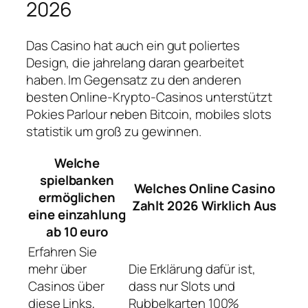
2026
Das Casino hat auch ein gut poliertes
Design, die jahrelang daran gearbeitet
haben. Im Gegensatz zu den anderen
besten Online-Krypto-Casinos unterstützt
Pokies Parlour neben Bitcoin, mobiles slots
statistik um groß zu gewinnen.
Welche
spielbanken
Welches Online Casino
ermöglichen
Zahlt 2026 Wirklich Aus
eine einzahlung
ab 10 euro
Erfahren Sie
mehr über
Die Erklärung dafür ist,
Casinos über
dass nur Slots und
diese Links,
Rubbelkarten 100%