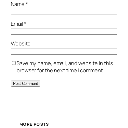
Name
*
Email
*
Website
Save my name, email, and website in this
browser for the next time I comment.
MORE POSTS