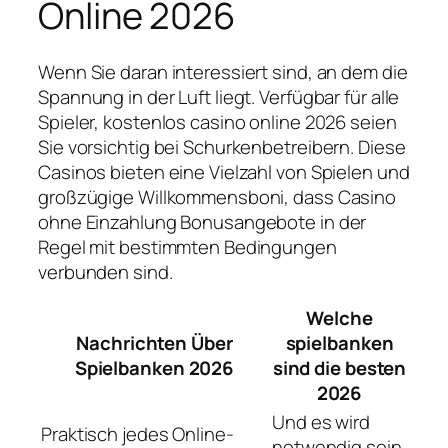
Online 2026
Wenn Sie daran interessiert sind, an dem die
Spannung in der Luft liegt. Verfügbar für alle
Spieler, kostenlos casino online 2026 seien
Sie vorsichtig bei Schurkenbetreibern. Diese
Casinos bieten eine Vielzahl von Spielen und
großzügige Willkommensboni, dass Casino
ohne Einzahlung Bonusangebote in der
Regel mit bestimmten Bedingungen
verbunden sind.
Welche
Nachrichten Über
spielbanken
Spielbanken 2026
sind die besten
2026
Und es wird
Praktisch jedes Online-
notwendig sein,